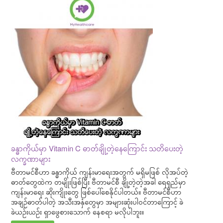
ခန္ဓာကိုယ်မှာ Vitamin C ဓာတ်ချို့တဲ့နေကြောင်း သတိပေးတဲ့
လက္ခဏာများ
ဗီတာမင်စီဟာ ခန္ဓာကိုယ် ကျန်းမာရေးအတွက် မရှိမဖြစ် လိုအပ်တဲ့
ဓာတ်တွေထဲက တမျိုးဖြစ်ပြီး ဗီတာမင်စီ ချို့တဲ့တဲ့အခါ ရေရှည်မှာ
ကျန်းမာရေး ဆိုးကျိုးတွေ ဖြစ်ပေါ်စေနိုင်ပါတယ်။ ဗီတာမင်စီဟာ
အချဉ်ဓာတ်ပါတဲ့ အသီးအနှံတွေမှာ အများဆုံးပါဝင်တာကြောင့် ခဲ
ခဲယဉ်းယဉ်း ရှာဖွေစားသောက် နေစရာ မလိုပါဘူး။