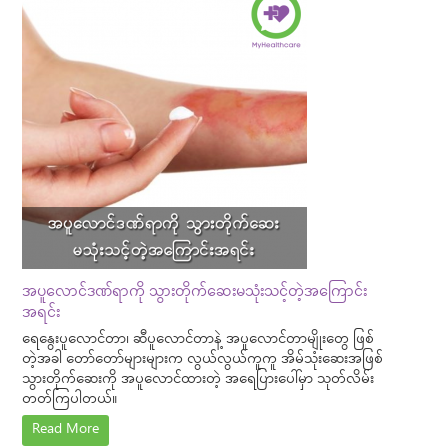
အပူလောင်ဒဏ်ရာကို သွားတိုက်ဆေးမသုံးသင့်တဲ့အကြောင်း
အရင်း
ရေနွေးပူလောင်တာ၊ ဆီပူလောင်တာနဲ့ အပူလောင်တာမျိုးတွေ ဖြစ်
တဲ့အခါ တော်တော်များများက လွယ်လွယ်ကူကူ အိမ်သုံးဆေးအဖြစ်
သွားတိုက်ဆေးကို အပူလောင်ထားတဲ့ အရေပြားပေါ်မှာ သုတ်လိမ်း
တတ်ကြပါတယ်။
Read More