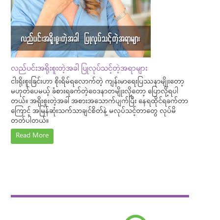
လည်ပင်းအရိုးစူးတဲ့အခါ ပြုလုပ်သင့်တဲ့အရာများ
ငါးရိုးစူးခြင်းဟာ စိုးရိမ်ရလောက်တဲ့ ကျန်းမာရေးပြဿနာမျိုးတော့
မဟုတ်ပေမယ့် ခံစားရခက်တဲ့ဝေဒနာတမျိုးလို့တော့ ပြောလို့ရပါ
တယ်။ အရိုးစူးတဲ့အခါ အစားအသောက်ပျက်ပြီး နေရထိုင်ရခက်တာ
ကြောင့် အမြန်ဆုံးသက်သာချင်စိတ်နဲ့ မလုပ်သင့်တာတွေ လုပ်မိ
တတ်ပါတယ်။
Read More