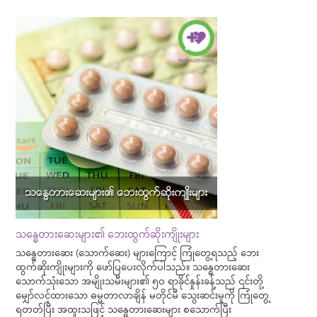
သန္ဓေတားဆေးများ၏ ဘေးထွက်ဆိုးကျိုးများ
သန္ဓေတားဆေး (သောက်ဆေး) များကြောင့် ကြုံတွေ့ရသည့် ဘေး
ထွက်ဆိုးကျိုးများကို ဖော်ပြပေးလိုက်ပါသည်။ သန္ဓေတားဆေး
သောက်သုံးသော အမျိုးသမီးများ၏ ၅၀ ရာခိုင်နှုန်းခန့်သည် ၎င်းတို့
မျှော်လင့်ထားသော ဓမ္မတာလာချိန် မတိုင်မီ သွေးဆင်းမှုကို ကြုံတွေ့
ရတတ်ပြီး အထူးသဖြင့် သန္ဓေတားဆေးများ စသောက်ပြီး