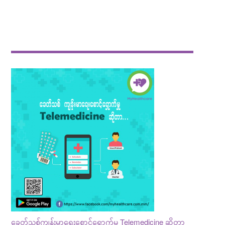
ခေတ်သစ်ကျန်းမာရေးစောင့်ရှောက်မှု Telemedicine ဆိုတာ