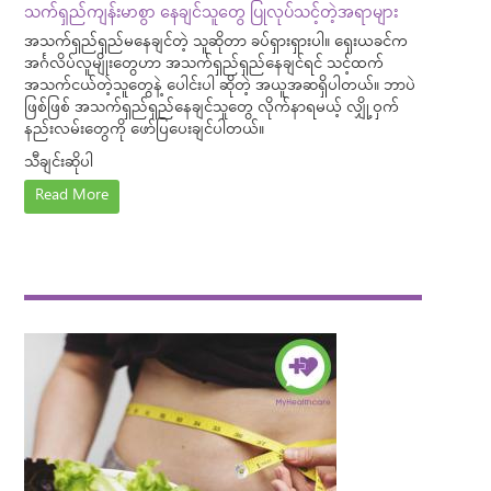
သက်ရှည်ကျန်းမာစွာ နေချင်သူတွေ ပြုလုပ်သင့်တဲ့အရာများ
အသက်ရှည်ရှည်မနေချင်တဲ့ သူဆိုတာ ခပ်ရှားရှားပါ။ ရှေးယခင်က
အင်္ဂလိပ်လူမျိုးတွေဟာ အသက်ရှည်ရှည်နေချင်ရင် သင့်ထက်
အသက်ငယ်တဲ့သူတွေနဲ့ ပေါင်းပါ ဆိုတဲ့ အယူအဆရှိပါတယ်။ ဘာပဲ
ဖြစ်ဖြစ် အသက်ရှည်ရှည်နေချင်သူတွေ လိုက်နာရမယ့် လျှို့ဝှက်
နည်းလမ်းတွေကို ဖော်ပြပေးချင်ပါတယ်။
သီချင်းဆိုပါ
Read More