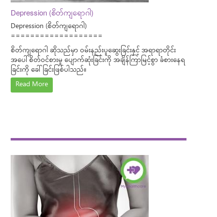
Depression (စိတ်ကျရောဂါ)
Depression (စိတ်ကျရောဂါ)
===================
စိတ်ကျရောဂါ ဆိုသည်မှာ ဝမ်းနည်းပူဆွေးခြင်းနှင့် အရာရာတိုင်း
အပေါ် စိတ်ဝင်စားမှု ပျောက်ဆုံးခြင်းကို အချိန်ကြာမြင့်စွာ ခံစားနေရ
ခြင်းကို ခေါ်ခြင်းဖြစ်ပါသည်။
Read More