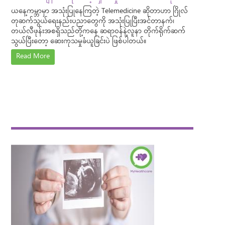
ယနေ့ကမ္ဘာမှာ အသုံးပြုနေကြတဲ့ Telemedicine ဆိုတာဟာ ဂြိုလ်
တုဆက်သွယ်ရေးနည်းပညာတွေကို အသုံးပြုပြီးအင်တာနက်၊
တယ်လီဖုန်းအစရှိသည်တို့ကနေ ဆရာဝန်နဲ့လူနာ တိုက်ရိုက်ဆက်
သွယ်ပြီးတော့ ဆေးကုသမှုခံယူခြင်းပဲ ဖြစ်ပါတယ်။
Read More