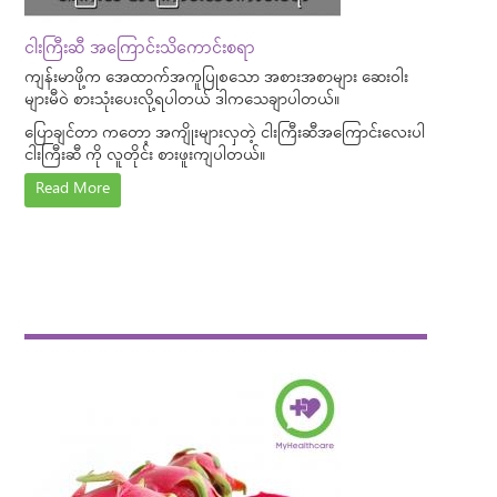
ငါးကြီးဆီ အကြောင်းသိကောင်းစရာ
ကျန်းမာဖို့က အေထာက်အကူပြုစသော အစားအစာများ ဆေးဝါး
များမီဝဲ စားသုံးပေးလို့ရပါတယ် ဒါကသေချာပါတယ်။
ပြောချင်တာ ကတော့ အကျိုးများလှတဲ့ ငါးကြီးဆီအကြောင်းလေးပါ
ငါးကြီးဆီ ကို လူတိုင်း စားဖူးကျပါတယ်။
Read More