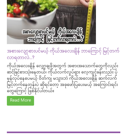
အစားလျော့စားပင်မယ့် ကိုယ်အလေးချိန် ဘာကြောင့် မြင့်တက်
လာရတာလဲ..?
ကိုယ်အလေးချိန် လျှော့ချဖို့အတွက် အစားအသောက်တွေကိုလည်း
ဆင်ခြင်စားသုံးနေတယ်၊ ကိုယ်လက်လှုပ်ရှား လေ့ကျင့်ခန်းလည်း ပုံ
မှန်လုပ်နေပေမယ့် ဝိတ်ကျ မသွားဘဲ ကိုယ်အလေးချိန် ဆက်လက်
မြင့်တက်နေတုန်းပဲ ဆိုရင်တော့ အခုဖော်ပြပေးမယ့် အကြောင်းရင်း
တွေကြောင့် ဖြစ်နိုင်ပါတယ်။
Read More