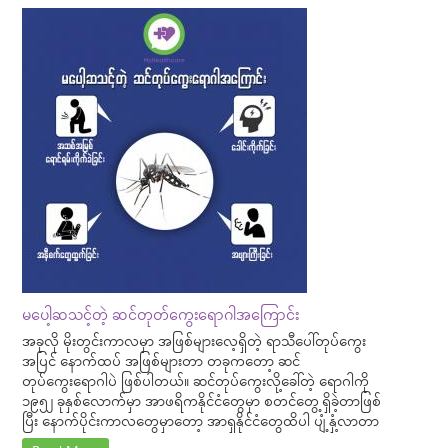
မပေါ့ဆသင့်တဲ့ ဆင်တုတ်ကွေးရောဂါအကြောင်း
အခုလို မိုးတွင်းကာလမှာ အဖြစ်များလေ့ရှိတဲ့ ရာသီပေါ်တုပ်ကွေး
အပြင် နောက်ထပ် အဖြစ်များတာ တခုကတော့ ဆင်
တုပ်ကွေးရောဂါပဲ ဖြစ်ပါတယ်။ ဆင်တုပ်ကွေးလို့ခေါ်တဲ့ ရောဂါကို
၁၉၅၂ ခုနှစ်လောက်မှာ အာဖရိကနိုင်ငံတွေမှာ စတင်တွေ့ရှိခဲ့တာဖြစ်
ပြီး နောက်ပိုင်းကာလတွေမှာတော့ အာရှနိုင်ငံတွေထိပါ ပျံ့နှံ့လာတာ