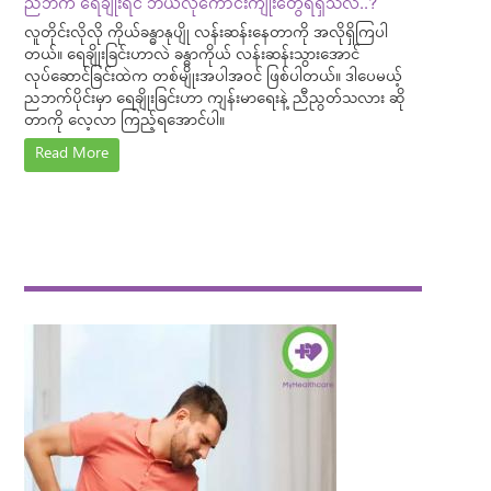
ညဘက် ရေချိုးရင် ဘယ်လိုကောင်းကျိုးတွေရရှိသလဲ..?
လူတိုင်းလိုလို ကိုယ်ခန္ဓာနုပျို လန်းဆန်းနေတာကို အလိုရှိကြပါ
တယ်။ ရေချိုးခြင်းဟာလဲ ခန္ဓာကိုယ် လန်းဆန်းသွားအောင်
လုပ်ဆောင်ခြင်းထဲက တစ်မျိုးအပါအဝင် ဖြစ်ပါတယ်။ ဒါပေမယ့်
ညဘက်ပိုင်းမှာ ရေချိုးခြင်းဟာ ကျန်းမာရေးနဲ့ ညီညွတ်သလား ဆို
တာကို လေ့လာ ကြည့်ရအောင်ပါ။
Read More