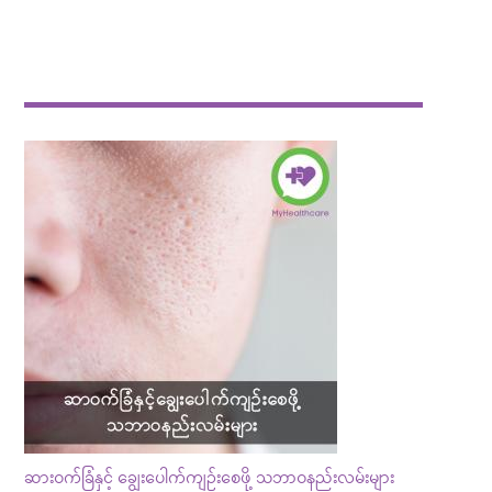
ဆားဝက်ခြံနှင့် ချွေးပေါက်ကျဉ်းစေဖို့ သဘာဝနည်းလမ်းများ