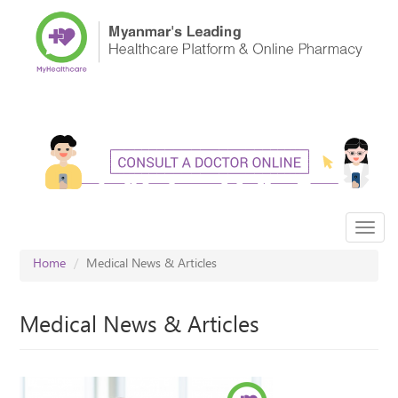
Skip
to
main
content
Toggl
navig
Home
Medical News & Articles
Medical News & Articles