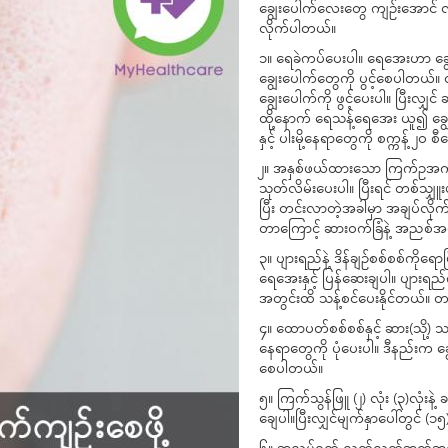
ချွေးပေါက်လေးတွေ ကျဉ်းအောင် လုပ
လိုက်ပါတယ်။
၁။ ရေခဲကပ်ပေးပါ။ ရေအေးဟာ ချွေ
ချွေးပေါက်တွေကို ပွင့်စေပါတယ်။ ထ
ချွေးပေါက်ကို ဖွင့်ပေးပါ။ ပြီးလျှင
ထို့နောက် ရေသန့်ရေအေး ယူ၍ ချွေ
နှင့် ပါးမို့နေရာတွေကို စက္ကန့် ၂
၂။ အနှစ်ဖယ်ထားသော ကြက်ဥအကာရေ 
သုတ်လိမ်းပေးပါ။ ပြီးရင် တစ်သျှ
ပြီး တင်းလာတဲ့အခါမှာ အချပ်လိ
တာကြောင့် ဆားဝက်ခြံနဲ့ အညစ်အ
၃။ ပျားရည်နဲ့ ဒိန်ချဉ်စစ်စစ်ကိုရေ
ရေအေးနှင့် ပြန်ဆေးချပါ။ ပျားရည
အတွင်းထိ သန့်စင်ပေးနိုင်တယ်။ တစ
၄။ ထောပတ်စစ်စစ်နှင့် ဆား(သို့) သ
နေရာတွေကို ပုံပေးပါ။ ဒီနည်းက ချ
စေပါတယ်။
၅။ ကြက်သွန်ဖြူ (၂) လုံး (၃)လုံးန
ချေပါ။ပြီးလျှင်မျက်နှာပေါ်တွင် (