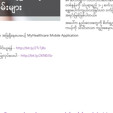
၆။ ဆလပ်ရွက် လတ်လတ်ဆတ်ဆတ်ကို
တစ်ဇွန်းကို သံပုရာရည် ၁-၂ စက်သာ
ချွေးပေါက်ကျယ်လာခြင်းဟာ ဝက်ခြံ၊
အရင်းမြစ်ဖြစ်ပါတယ်။
အပေါ်က နည်းလေးတွေကို စိတ်ရှည်
ကယ့်ကို သိသိသာသာ ကျဉ်းစေမှာပ
ာ အမြဲရှိနေပေးမယ့် MyHealthcare Mobile Application
ါင်းယူရန် -
http://bit.ly/2Tr7j8s
ပြုလုပ်ပေးပါ -
http://bit.ly/2KN0JSv