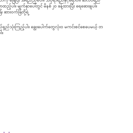
 ခြေပြီး အရည်ညှစ်ပါ။ သံပုရာရည်နှင့်ရောပါ။ ဆလပ်ရည်
ထည့်ပါ။ မျက်နှာပေါ်တွင် မိနစ် ၂၀ ခန့်ထားပြီး ရေဆေးချပါ။
 ဆားဝက်ခြံတို့ရဲ့
ရှည်သုံးကြည့်ပါ။ ချွေးပေါက်တွေလုံး၀ မကင်းစင်စေပေမယ့် တ
ါ။