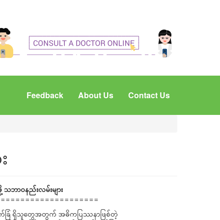
Feedback
About Us
Contact Us
ား
ေဖို့ သဘာဝနည်းလမ်းများ
=====================
းဝက်ခြံ ရှိသူတွေအတွက် အဓိကပြဿနာဖြစ်တဲ့