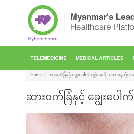
Skip
to
main
content
TELEMEDICINE
MEDICAL ARTICLES
Home
ဆားဝက်ခြံနှင့် ချွေးပေါက်ကျဉ်းစေဖို့ သဘာဝနည်းလမ
ဆားဝက်ခြံနှင့် ချွေးပေါ