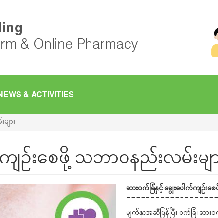
NEWS & ACTIVITIES
်းများ
က်ကျဉ်းစေဖို့ သဘာဝနည်းလမ်းမျ
ဆားဝက်ခြံနှင့် ချွေးပေါက်ကျဉ်းစ
==================
မျက်နှာအဆီပြန်ပြီး ဝက်ခြံ၊ ဆာ