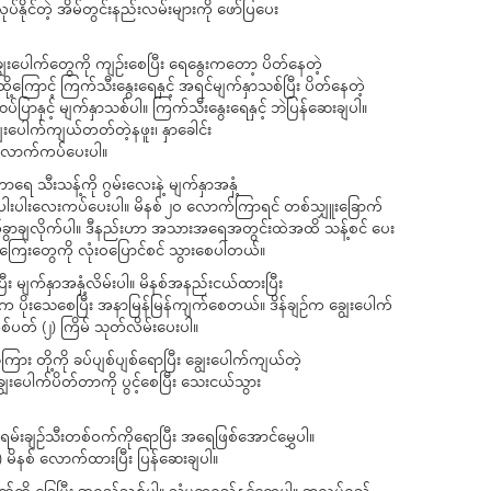
်နိုင်တဲ့ အိမ်တွင်းနည်းလမ်းများကို ဖော်ပြပေး
းပေါက်တွေကို ကျဉ်းစေပြီး ရေနွေးကတော့ ပိတ်နေတဲ့
ို့ကြောင့် ကြက်သီးနွေးရေနှင့် အရင်မျက်နှာသစ်ပြီး ပိတ်နေတဲ့
် ဆပ်ပြာနှင့် မျက်နှာသစ်ပါ။ ကြက်သီးနွေးရေနှင့် ဘဲပြန်ဆေးချပါ။
းပေါက်ကျယ်တတ်တဲ့နဖူး၊ နှာခေါင်း
၀ စီလောက်ကပ်ပေးပါ။
သီးသန့်ကို ဂွမ်းလေးနဲ့ မျက်နှာအနှံ့
ူးပါးပါးလေးကပ်ပေးပါ။ မိနစ် ၂၀ လောက်ကြာရင် တစ်သျှူးခြောက်
ုက်ခွာချလိုက်ပါ။ ဒီနည်းဟာ အသားအရေအတွင်းထဲအထိ သန့်စင် ပေး
ကြေးတွေကို လုံးဝပြောင်စင် သွားစေပါတယ်။
ာပြီး မျက်နှာအနှံ့လိမ်းပါ။ မိနစ်အနည်းငယ်ထားပြီး
်က ပိုးသေစေပြီး အနာမြန်မြန်ကျက်စေတယ်။ ဒိန်ချဉ်က ချွေးပေါက်
်ပတ် (၂) ကြိမ် သုတ်လိမ်းပေးပါ။
ကြား တို့ကို ခပ်ပျစ်ပျစ်ရောပြီး ချွေးပေါက်ကျယ်တဲ့
ွေးပေါက်ပိတ်တာကို ပွင့်စေပြီး သေးငယ်သွား
ဲ့ ခရမ်းချဉ်သီးတစ်ဝက်ကိုရောပြီး အရေဖြစ်အောင်မွှေပါ။
၁၅) မိနစ် လောက်ထားပြီး ပြန်ဆေးချပါ။