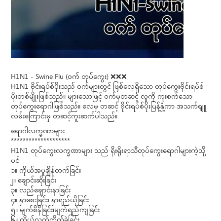
H1N1 - Swine Flu (ဝက် တုပ်ကွေး) ❌❌❌
H1N1 ဗိုင်းရပ်စ်ပိုးသည် ဝက်များတွင် ဖြစ်လေ့ရှိသော တုပ်ကွေးဗိုင်းရပ်စ်
ပိုးတစ်မျိုးဖြစ်သည်။ များသောဖြင့် ဝက်မှတဆင့် လူကို ကူးစက်သော
တုပ်ကွေးရောဂါဖြစ်သည်။ လေမှ တဆင့် ဗိုင်းရပ်စ်ပိုးပြန့်နှံ့ကာ အသက်ရျူ
လမ်းကြောင်းမှ တဆင့်ကူးဆက်ပါသည်။
ရောဂါလက္ခဏာများ
********************
H1N1 တုပ်ကွေးလက္ခဏာများ သည် ရိုးရိုးရာသီတုပ်ကွေးရောဂါများကဲ့သို့
ပင်
၁။ ကိုယ်အပူချိန်တက်ခြင်း
၂။ ချောင်းဆိုးခြင်း
၃။ လည်ချောင်းနာခြင်း
၄။ နှာစေးခြင်း၊ နှာရည်ယိုခြင်း
၅။ မျက်စိနီခြင်း၊မျက်ရည်ကျခြင်း
၆။ ကိုယ်လက်ကိုက်ခဲခြင်း