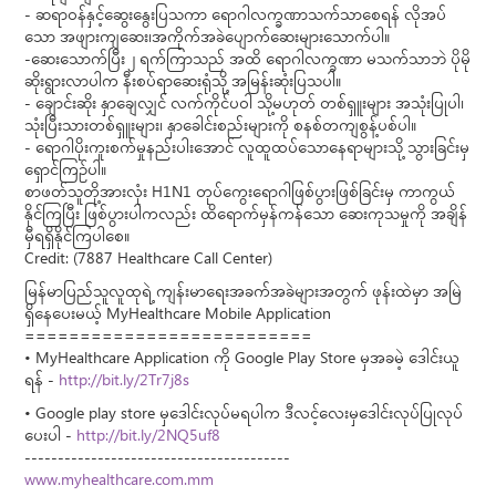
- ဆရာဝန်နှင့်ဆွေးနွေးပြသကာ ရောဂါလက္ခဏာသက်သာစေရန် လိုအပ်
သော အဖျားကျဆေး၊အကိုက်အခဲပျောက်ဆေးများသောက်ပါ။
-ဆေးသောက်ပြီး ၂ ရက်ကြာသည် အထိ ရောဂါလက္ခဏာ မသက်သာဘဲ ပိုမို
ဆိုးရွားလာပါက နီးစပ်ရာဆေးရုံသို့ အမြန်းဆုံးပြသပါ။
- ချောင်းဆိုး နှာချေလျှင် လက်ကိုင်ပဝါ သို့မဟုတ် တစ်ရှူးများ အသုံးပြုပါ၊
သုံးပြီးသားတစ်ရှူးများ၊ နှာခေါင်းစည်းများကို စနစ်တကျစွန့်ပစ်ပါ။
- ရောဂါပိုးကူးစက်မှုနည်းပါးအောင် လူထူထပ်သောနေရာများသို့ သွားခြင်းမှ
ရှောင်ကြဉ်ပါ။
စာဖတ်သူတို့အားလုံး H1N1 တုပ်ကွေးရောဂါဖြစ်ပွားဖြစ်ခြင်းမှ ကာကွယ်
နိုင်ကြပြီး ဖြစ်ပွားပါကလည်း ထိရောက်မှန်ကန်သော ဆေးကုသမှုကို အချိန်
မှီရရှိနိုင်ကြပါစေ။
Credit: (7887 Healthcare Call Center)
မြန်မာပြည်သူလူထုရဲ့ ကျန်းမာရေးအခက်အခဲများအတွက် ဖုန်းထဲမှာ အမြဲ
ရှိနေပေးမယ့် MyHealthcare Mobile Application
==========================
• MyHealthcare Application ကို Google Play Store မှအခမဲ့ ဒေါင်းယူ
ရန် -
http://bit.ly/2Tr7j8s
• Google play store မှဒေါင်းလုပ်မရပါက ဒီလင့်လေးမှဒေါင်းလုပ်ပြုလုပ်
ပေးပါ -
http://bit.ly/2NQ5uf8
----------------------------------------
www.myhealthcare.com.mm