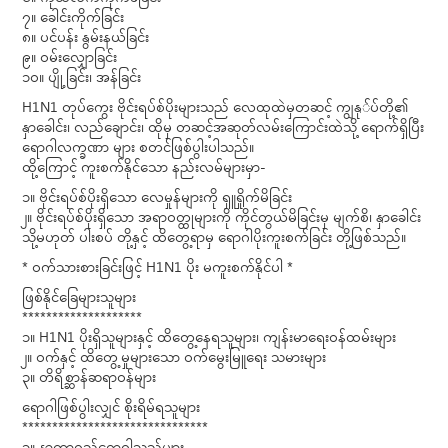
၇။ ခေါင်းကိုက်ခြင်း
၈။ ပင်ပန်း နွမ်းနယ်ခြင်း
၉။ ဝမ်းလျှောခြင်း
၁၀။ ပျို့ခြင်း၊ အန်ခြင်း
H1N1 တုပ်ကွေး ဗိုင်းရပ်စ်ပိုးများသည် လေထုထဲမှတဆင့် ကျွနု်ပ်တို့၏
နှာခေါင်း၊ လည်ချောင်း၊ ထိုမှ တဆင့်အဆုတ်လမ်းကြောင်းထဲသို့ ရောက်ရှိပြီး
ရောဂါလက္ခဏာ များ စတင်ဖြစ်ပွါးပါသည်။
ထို့ကြောင့် ကူးစက်နိုင်သော နည်းလမ်များမှာ-
၁။ ဗိုင်းရပ်စ်ပိုးရှိသော လေမှုန်များကို ရှူရှိုက်မိခြင်း
၂။ ဗိုင်းရပ်စ်ပိုးရှိသော အရာဝတ္ထုများကို ကိုင်တွယ်မိခြင်းမှ မျက်စိ၊ နှာခေါင်း
သို့မဟုတ် ပါးစပ် တို့နှင့် ထိတွေ့ရာမှ ရောဂါပိုးကူးစက်ခြင်း တို့ဖြစ်သည်။
* ဝက်သားစားခြင်းဖြင့် H1N1 ပိုး မကူးစက်နိုင်ပါ *
ဖြစ်နိုင်ခြေများသူများ
********************
၁။ H1N1 ပိုးရှိသူများနှင့် ထိတွေ့နေရသူများ၊ ကျန်းမာရေးဝန်ထမ်းများ
၂။ ဝက်နှင့် ထိတွေ့မှုများသော ဝက်မွေးမြူရေး သမားများ
၃။ တိရိစ္ဆာန်ဆရာဝန်များ
ရောဂါဖြစ်ပွါးလျှင် စိုးရိမ်ရသူများ
*******************************