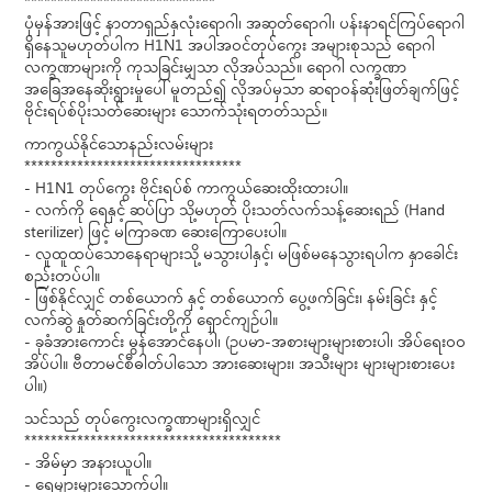
*****************************
ပုံမှန်အားဖြင့် နာတာရှည်နှလုံးရောဂါ၊ အဆုတ်ရောဂါ၊ ပန်းနာရင်ကြပ်ရောဂါ
ရှိနေသူမဟုတ်ပါက H1N1 အပါအဝင်တုပ်ကွေး အများစုသည် ရောဂါ
လက္ခဏာများကို ကုသခြင်းမျှသာ လိုအပ်သည်။ ရောဂါ လက္ခဏာ
အခြေအနေဆိုးရွားမှုပေါ် မူတည်၍ လိုအပ်မှသာ ဆရာဝန်ဆုံးဖြတ်ချက်ဖြင့်
ဗိုင်းရပ်စ်ပိုးသတ်ဆေးများ သောက်သုံးရတတ်သည်။
ကာကွယ်နိုင်သောနည်းလမ်းများ
*********************************
- H1N1 တုပ်ကွေး ဗိုင်းရပ်စ် ကာကွယ်ဆေးထိုးထားပါ။
- လက်ကို ရေနှင့် ဆပ်ပြာ သို့မဟုတ် ပိုးသတ်လက်သန့်ဆေးရည် (Hand
sterilizer) ဖြင့် မကြာခဏ ဆေးကြောပေးပါ။
- လူထူထပ်သောနေရာများသို့ မသွားပါနှင့်၊ မဖြစ်မနေသွားရပါက နှာခေါင်း
စည်းတပ်ပါ။
- ဖြစ်နိုင်လျှင် တစ်ယောက် နှင့် တစ်ယောက် ပွေ့ဖက်ခြင်း၊ နမ်းခြင်း နှင့်
လက်ဆွဲ နှုတ်ဆက်ခြင်းတို့ကို ရှောင်ကျဉ်ပါ။
- ခုခံအားကောင်း မွန်အောင်နေပါ၊ (ဥပမာ-အစားများများစားပါ၊ အိပ်ရေးဝဝ
အိပ်ပါ။ ဗီတာမင်စီဓါတ်ပါသော အားဆေးများ၊ အသီးများ များများစားပေး
ပါ။)
သင်သည် တုပ်ကွေးလက္ခဏာများရှိလျှင်
***************************************
- အိမ်မှာ အနားယူပါ။
- ရေများများသောက်ပါ။