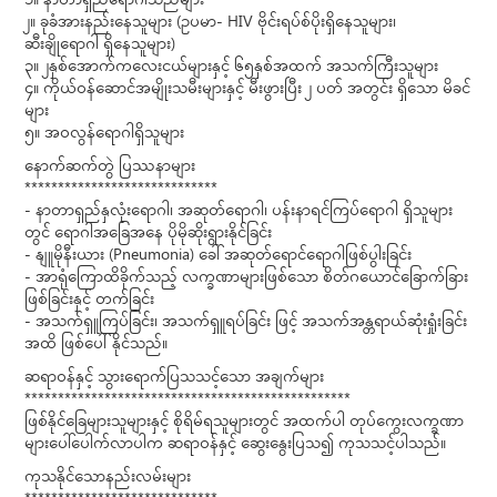
၁။ နာတာရှည်ရောဂါသည်များ
၂။ ခုခံအားနည်းနေသူများ (ဥပမာ- HIV ဗိုင်းရပ်စ်ပိုးရှိနေသူများ၊
ဆီးချိုရောဂါ ရှိနေသူများ)
၃။ ၂နှစ်အောက်ကလေးငယ်များနှင့် ၆၅နှစ်အထက် အသက်ကြီးသူများ
၄။ ကိုယ်ဝန်ဆောင်အမျိုးသမီးများနှင့် မီးဖွားပြီး ၂ ပတ် အတွင်း ရှိသော မိခင်
များ
၅။ အဝလွန်ရောဂါရှိသူများ
နောက်ဆက်တွဲ ပြဿနာများ
*****************************
- နာတာရှည်နှလုံးရောဂါ၊ အဆုတ်ရောဂါ၊ ပန်းနာရင်ကြပ်ရောဂါ ရှိသူများ
တွင် ရောဂါအခြေအနေ ပိုမိုဆိုးရွားနိုင်ခြင်း
- နျူမိုနီးယား (Pneumonia) ခေါ် အဆုတ်ရောင်ရောဂါဖြစ်ပွါးခြင်း
- အာရုံကြောထိခိုက်သည့် လက္ခဏာများဖြစ်သော စိတ်ဂယောင်ခြောက်ခြား
ဖြစ်ခြင်းနှင့် တက်ခြင်း
- အသက်ရှူကြပ်ခြင်း၊ အသက်ရှူရပ်ခြင်း ဖြင့် အသက်အန္တရာယ်ဆုံးရှုံးခြင်း
အထိ ဖြစ်ပေါ်နိုင်သည်။
ဆရာဝန်နှင့် သွားရောက်ပြသသင့်သော အချက်များ
*************************************************
ဖြစ်နိုင်ခြေများသူများနှင့် စိုရိမ်ရသူများတွင် အထက်ပါ တုပ်ကွေးလက္ခဏာ
များပေါ်ပေါက်လာပါက ဆရာဝန်နှင့် ဆွေးနွေးပြသ၍ ကုသသင့်ပါသည်။
ကုသနိုင်သောနည်းလမ်းများ