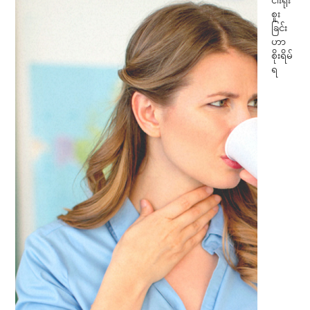
ငါးရိုး
စူး
ခြင်း
ဟာ
စိုးရိမ်
ရ