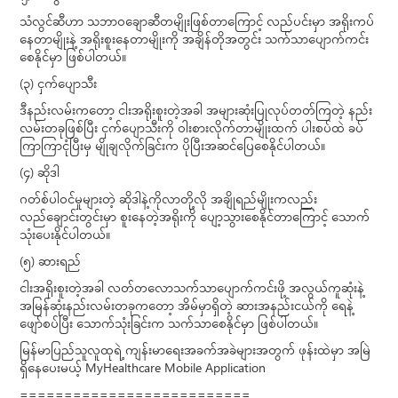
သံလွင်ဆီဟာ သဘာဝချောဆီတမျိုးဖြစ်တာကြောင့် လည်ပင်းမှာ အရိုးကပ်
နေတာမျိုးနဲ့ အရိုးစူးနေတာမျိုးကို အချိန်တိုအတွင်း သက်သာပျောက်ကင်း
စေနိုင်မှာ ဖြစ်ပါတယ်။
(၃) ငှက်ပျောသီး
ဒီနည်းလမ်းကတော့ ငါးအရိုးစူးတဲ့အခါ အများဆုံးပြုလုပ်တတ်ကြတဲ့ နည်း
လမ်းတခုဖြစ်ပြီး ငှက်ပျောသီးကို ဝါးစားလိုက်တာမျိုးထက် ပါးစပ်ထဲ ခပ်
ကြာကြာငုံပြီးမှ မျိုချလိုက်ခြင်းက ပိုပြီးအဆင်ပြေစေနိုင်ပါတယ်။
(၄) ဆိုဒါ
ဂတ်စ်ပါဝင်မှုများတဲ့ ဆိုဒါနဲ့ကိုလာတို့လို အချိုရည်မျိုးကလည်း
လည်ချောင်းတွင်းမှာ စူးနေတဲ့အရိုးကို ပျော့သွားစေနိုင်တာကြောင့် သောက်
သုံးပေးနိုင်ပါတယ်။
(၅) ဆားရည်
ငါးအရိုးစူးတဲ့အခါ လတ်တလောသက်သာပျောက်ကင်းဖို့ အလွယ်ကူဆုံးနဲ့
အမြန်ဆုံးနည်းလမ်းတခုကတော့ အိမ်မှာရှိတဲ့ ဆားအနည်းငယ်ကို ရေနဲ့
ဖျော်စပ်ပြီး သောက်သုံးခြင်းက သက်သာစေနိုင်မှာ ဖြစ်ပါတယ်။
မြန်မာပြည်သူလူထုရဲ့ ကျန်းမာရေးအခက်အခဲများအတွက် ဖုန်းထဲမှာ အမြဲ
ရှိနေပေးမယ့် MyHealthcare Mobile Application
==========================