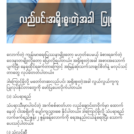
လောက်တဲ့ ကျန်းမာရေးပြဿနာမျိုးတော့ မဟုတ်ပေမယ့် ခံစားရခက်တဲ့
ဝေဒနာတမျိုးလို့တော့ ပြောလို့ရပါတယ်။ အရိုးစူးတဲ့အခါ အစားအသောက်
ပျက်ပြီး နေရထိုင်ရခက်တာကြောင့် အမြန်ဆုံးသက်သာချင်စိတ်နဲ့ မလုပ်သင့်
တာတွေ လုပ်မိတတ်ပါတယ်။
ဒါကြောင့်မို့လို့ မတော်တဆလည်ပင်း အရိုးစူးတဲ့အခါ လွယ်လွယ်ကူကူ
ပြုလုပ်နိုင်တာတွေကို ဖော်ပြပေးလိုက်ပါတယ်။
(၁) သံပရာရည်
သံပရာသီးမှာပါဝင်တဲ့ အက်စစ်ဓာတ်ဟာ လည်ချောင်းတဝိုက်မှာ ထောက်
နေတဲ့ ငါးအရိုးကို ပျော်ကျသွားစေ နိုင်ပါတယ်။ ဒါကြောင့်မို့လို့ သံပရာရည်
လက်ဖက်ရည်ဇွန်း ၂ ဇွန်းခန့်လောက်ကို ရေအနည်းငယ်နဲ့ရောပြီး သောက်
ပေးသင့်ပါတယ်။
(၂) သံလွင်ဆီ