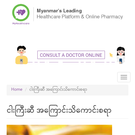
Skip
to
main
content
Toggl
navig
Home
ငါးကြီးဆီ အကြောင်းသိကောင်းစရာ
ငါးကြီးဆီ အကြောင်းသိကောင်းစရာ