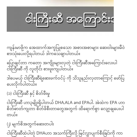
ကျန်းမာဖို့က အေထာက်အကူပြုစသော အစားအစာများ ဆေးဝါးများမီဝဲ
စားသုံးပေးလို့ရပါတယ် ဒါကသေချာပါတယ်။
ပြောချင်တာ ကတော့ အကျိုးများလှတဲ့ ငါးကြီးဆီအကြောင်းလေးပါ
ငါးကြီးဆီ ကို လူတိုင်း စားဖူးကျပါတယ်။
ဒါပေမယ့် ငါးကြီးဆီရဲ့ဆေးဖက်ဝင်ပုံ ကို သိသူနည်းလှတာကြောင့် ဖော်ပြ
ပေးလိုက်ပါတယ်။
(၁) ငါးကြီးဆီ နှင့် စိတ်ဖီးမှု
ငါးကြီးဆီ ဟာ၃မျိုးရှိပါတယ် DHA,ALA and EPAပါ. အဲထဲက EPA ဟာ
စိတ်ဓာတ်ကျတာ စိတ်ဖိစီးတာတွေအတွက် ထိရောက်စွာ လျော့ချပေးပါ
တယ်။
(၂) မျက်စိအတွက်ဆေးတပါး
ငါးကြီးဆီထဲပါတဲ့ DHAဟာ အသက်ကြီးလို့ မြင်လွှာပျက်စီးခြင်းကို ကာ