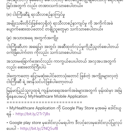
အင်ဆူလင်ကို ခုခံစေတဲ့ မကောင်းတဲ့ ဓါတ်တွေလျော့ချပေးသလို ရောင်ရမ်း
ခြင်းအတွက် လည်း တအားသက်သာစေပါတယ်။
(၈) ငါးကြီးဆီနဲ့ ရာသီလာစဉ်နာကြင်မှု
အမျိုးသမီးတိုင်းဖြစ်လေ့ရှိတဲ့ ရာသီလာစဉ်နာကျင်မှု ကို အကိုက်အခဲ
ပျောက်ဆေးထပ်တောင် တချို့သူတွေမှာ သက်သာစေပါတယ်။
(၉) အသားအရေ အတွက်အကျိုး
ငါးကြီးဆီဟာ အရေပြာ အတွင်း အဆီထုတ်လုပ်မှုကိုညီညွတ်စေပါတယ်
ဝက်ခြံပေါက်တာ ကိုလည်း သက်သာစေပါတယ်
အသားမခြောက်အောင်လည်း ကာကွယ်ပေးပါတယ် အလှအပအတွက်
လည်း ဆေးတော်ကြီးပါပဲ
ဒါတွေကတော့ ပြောမဆုံးပေါင်တောသုံးတောင် ဖြစ်တဲ့ အကျိုးများလှတဲ့
ငါးကြီးဆီ ရဲ့ အာနိသင်ပင်ဖြစ်ပါတော့တယ်
မြန်မာပြည်သူလူထုရဲ့ ကျန်းမာရေးအခက်အခဲများအတွက် ဖုန်းထဲမှာ အမြဲ
ရှိနေပေးမယ့် MyHealthcare Mobile Application
==========================
• MyHealthcare Application ကို Google Play Store မှအခမဲ့ ဒေါင်းယူ
ရန် -
http://bit.ly/2Tr7j8s
• Google play store မှဒေါင်းလုပ်မရပါက ဒီလင့်လေးမှဒေါင်းလုပ်ပြုလုပ်
ပေးပါ -
http://bit.ly/2NQ5uf8