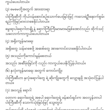
ကွယ်ပေးပါတယ်။
(၃) မေမေတို့အတွက် အားထားရာ
ငါးကြီးဆီကို ကိုယ်ဝန်ဆောင်စဉ်သောက်ပေးခြင်းဖြင့် ကလေးရဲ့ဦးနှောက်စွမ်း
ရည်ကိုမြင့်မားလာစေနိုင်ပါတယ်။
မွေးရာပါရောဂါတချို့နဲ့ ရောဂါကြီးကြီးမားမားမဖြစ်အောင်လည်း ထိုက်သင့်
သလောက်ကာကွယ်ပေးပါတယ်။
(၄) အရိုးကျန်းမာရေး
အရိုးတွေ သန်မာစေဖို့ အဆစ်တွေ အားကောင်းလာစေနိုင်ပါတယ်။
(၅) အသည်းကိုကောင်းမွန်စေတယ်
အသည်း အဆီဖုံးခြင်းကို လည်း ကာကွယ်ပေးနိုင်ပြန်ပါတယ်။
(၆) နှလုံးကျန်းမာရေး အတွက် ကောင်းကျိုး
ငါးကြီးဆီဟာ နှလုံးရောဂါတွေ ရဲ့ ဆိုးကျိုးတွေကို လျော့ချဖို့ အသုံးဝင်ပြန်ပါ
တယ်။
(၇) အဝလွန် ရောဂါ
ဝတာက ရောဂါတွေရဲ့ အစပါ ရောဂါတွေရဲ့ ဖန်ဆင်းရှင်းက အဝလွန်တာပါ
ငါးကြီးဆီကို သောက်သုံးခြင်းဖြင့် သွေးတွင်း