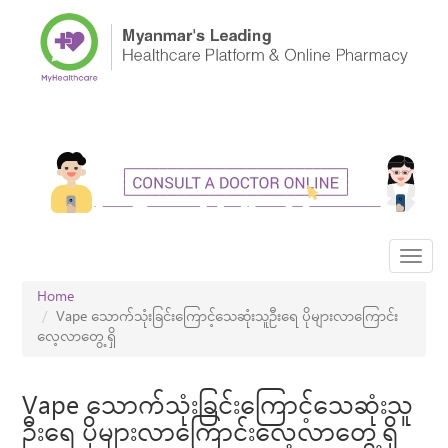
Skip
to
main
content
Toggl
navig
Home
Vape သောက်သုံးခြင်းကြောင့်သေဆုံးသူဦးရေ ပိုများလာကြောင်း
လေ့လာတွေ့ရှိ
Vape သောက်သုံးခြင်းကြောင့်သေဆုံးသူ
ဦးရေ ပိုများလာကြောင်းလေ့လာတွေ့ရှိ