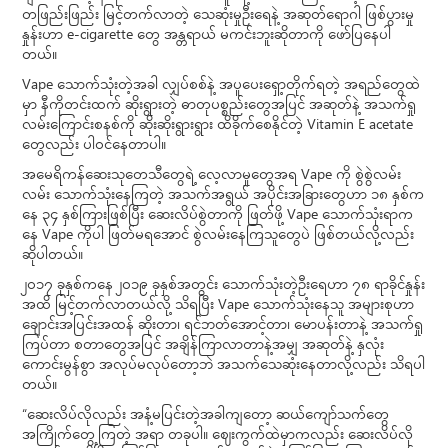
တဖြည်းဖြည်း မြင့်တက်လာတဲ့ သေဆုံးမှုဦးရေနဲ့ အဆုတ်ရောဂါ ဖြစ်ပွားမှု
နှုန်းဟာ e-cigarette တွေ အန္တရာယ် မကင်းဘူးဆိုတာကို ဖော်ပြနေပါ
တယ်။
Vape သောက်သုံးတဲ့အခါ လျှပ်စစ်နဲ့ အပူပေးရှော့တိုက်ရတဲ့ အရည်တွေထဲ
မှာ နီကိုတင်းထက် ဆိုးရွားတဲ့ ဓာတုပစ္စည်းတွေအပြင် အဆုတ်နဲ့ အသက်ရှု
လမ်းကြောင်းစနစ်ကို ဆိုးဆိုးရွားရွား ထိခိုက်စေနိုင်တဲ့ Vitamin E acetate
တွေလည်း ပါဝင်နေတာပါ။
အမေရိကန်ဆေးသုတေသီတွေရဲ့ လေ့လာမှုတွေအရ Vape ကို စွဲစွဲလမ်း
လမ်း သောက်သုံးနေကြတဲ့ အသက်အရွယ် အပိုင်းအခြားတွေဟာ ၁၈ နှစ်က
နေ ၃၄ နှစ်ကြားဖြစ်ပြီး ဆေးလိပ်စွဲတာကို ဖြတ်ဖို့ Vape သောက်သုံးရာက
နေ Vape ကိုပါ ဖြတ်မရအောင် စွဲလမ်းနေကြသူတွေပဲ ဖြစ်တယ်လို့လည်း
ဆိုပါတယ်။
၂၀၁၇ ခုနှစ်ကနေ ၂၀၁၉ ခုနှစ်အတွင်း သောက်သုံးတဲ့ဦးရေဟာ ၇၈ ရာခိုင်နှုန်း
အထိ မြင့်တက်လာတယ်လို့ သိရပြီး Vape သောက်သုံးနေသူ အများစုဟာ
ချောင်းအပြင်းအထန် ဆိုးတာ၊ ရင်ဘတ်အောင့်တာ၊ မောပန်းတာနဲ့ အသက်ရှု
ကြပ်တာ စတာတွေအပြင် အချိန်ကြာလာတာနဲ့အမျှ အဆုတ်နဲ့ နှလုံး
ကောင်းမွန်စွာ အလုပ်မလုပ်တော့ဘဲ အသက်သေဆုံးနေတာလို့လည်း သိရပါ
တယ်။
“ဆေးလိပ်လိုလည်း အနံ့မပြင်းတဲ့အခါကျတော့ ဆယ်ကျော်သက်တွေ
အကြိုက်တွေ့ကြတဲ့ အရာ တခုပါ။ ဈေးကွက်ထဲမှာကလည်း ဆေးလိပ်လို