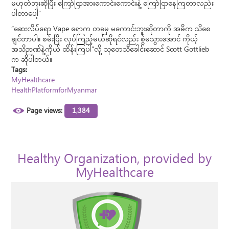
မဟုတ်ဘူးဆိုပြီး ကြော်ငြာအားကောင်းကောင်းနဲ့ ကြော်ငြာနေကြတာလည်း
ပါတာပေါ့”
“ဆေးလိပ်ရော Vape ရောက တခုမှ မကောင်းဘူးဆိုတာကို အဓိက သိစေ
ချင်တာပါ။ စမ်းပြီး လုပ်ကြည့်မယ်ဆိုရင်လည်း စွဲမသွားအောင် ကိုယ့်
အသိဉာဏ်နဲ့ကိုယ် ထိန်းကြပါ”လို့ သုတေသီခေါင်းဆောင် Scott Gottlieb
က ဆိုပါတယ်။
Tags:
MyHealthcare
HealthPlatformforMyanmar
Page views:
1,384
Healthy Organization, provided by
MyHealthcare