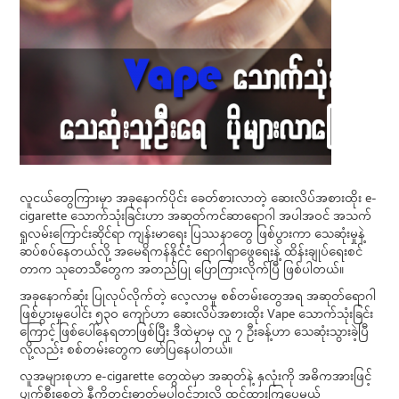
လူငယ်တွေကြားမှာ အခုနောက်ပိုင်း ခေတ်စားလာတဲ့ ဆေးလိပ်အစားထိုး e-
cigarette သောက်သုံးခြင်းဟာ အဆုတ်ကင်ဆာရောဂါ အပါအဝင် အသက်
ရှုလမ်းကြောင်းဆိုင်ရာ ကျန်းမာရေး ပြဿနာတွေ ဖြစ်ပွားကာ သေဆုံးမှုနဲ့
ဆပ်စပ်နေတယ်လို့ အမေရိကန်နိုင်ငံ ရောဂါရှာဖွေရေးနဲ့ ထိန်းချုပ်ရေးစင်
တာက သုတေသီတွေက အတည်ပြု ပြောကြားလိုက်ပြီ ဖြစ်ပါတယ်။
အခုနောက်ဆုံး ပြုလုပ်လိုက်တဲ့ လေ့လာမှု စစ်တမ်းတွေအရ အဆုတ်ရောဂါ
ဖြစ်ပွားမှုပေါင်း ၅၃၀ ကျော်ဟာ ဆေးလိပ်အစားထိုး Vape သောက်သုံးခြင်း
ကြောင့် ဖြစ်ပေါ်နေရတာဖြစ်ပြီး ဒီထဲမှာမှ လူ ၇ ဦးခန့်ဟာ သေဆုံးသွားခဲ့ပြီ
လို့လည်း စစ်တမ်းတွေက ဖော်ပြနေပါတယ်။
လူအများစုဟာ e-cigarette တွေထဲမှာ အဆုတ်နဲ့ နှလုံးကို အဓိကအားဖြင့်
ပျက်စီးစေတဲ့ နီကိုတင်းဓာတ်မပါဝင်ဘူးလို့ ထင်ထားကြပေမယ့်