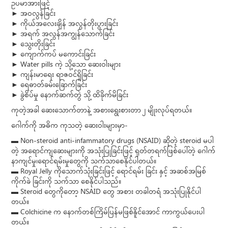
ဥပမာအားဖြင့်
► အဝလွန်ခြင်း
► ကိုယ်အလေးချိန် အလွန်တိုးပွားခြင်း
► အရက် အလွန်အကျွန်သောက်ခြင်း
► သွေးတိုးခြင်း
► ကျောက်ကပ် မကောင်းခြင်း
► Water pills ကဲ့ သို့သော ဆေးဝါးများ
► ကျန်းမာရေး ရာဇဝင်ရှိခြင်း
► ရေဓာတ်ခမ်းခြောက်ခြင်း
► ခွဲစိပ်မှု နောက်ဆက်တွဲ သို့ ထိခိုက်မိခြင်း
ကုတဲ့အခါ ဆေးသောက်တာနဲ့ အစားရွေးစားတာ ၂ မျိုးလုပ်ရတယ်။
ဂေါက်ကို အဓိက ကုသတဲ့ ဆေးဝါးများမှာ-
▬ Non-steroid anti-infammatory drugs (NSAID) ဆိုတဲ့ steroid မပါ
တဲ့ အရောင်ကျဆေးများကို အသုံးပြုခြင်းဖြင့် ရုတ်တရက်ဖြစ်ပေါ်တဲ့ ဂေါက်
နာကျင်မှု၊ရောင်ရမ်းမှုတွေကို သက်သာစေနိုင်ပါတယ်။
▬ Royal Jelly ကိုသောက်သုံးခြင်းဖြင့် ရောင်ရမ်း ခြင်း နှင့် အဆစ်အမြစ်
ကိုက်ခဲ ခြင်းကို သက်သာ စေနိုင်ပါသည်။
▬ Steroid တွေကိုတော့ NSAID တွေ အစား တခါတရံ အသုံးပြုနိုင်ပါ
တယ်။
▬ Colchicine က နောက်တစ်ကြိမ်ပြန်မဖြစ်နိူင်အောင် ကာကွယ်ပေးပါ
တယ်။