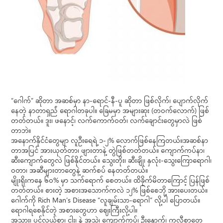
“ဂေါက်” ဆိုတာ အဆစ်မှာ နာ-ရောင်-နီ-ပူ ဆိုတာ ဖြစ်လိုက်၊ ပျောက်လိုက်
နေတဲ့ နာတာရှည် ရောဂါတခုပါ။ ခြေမမှာ အများဆုံး (တဝက်လောက်) ဖြစ်
တတ်တယ်။ ဒူး၊ ဖနောင့်၊ လက်ကောက်ဝတ်၊ လက်ချောင်းတွေမှာလဲ ဖြစ်
တာဘဲ။
အနောက်နိုင်ငံတွေမျာ လူဦးရေရဲ့ ၁-၂% လောက်ဖြစ်နေကြတယ်။အဆစ်နာ
တာအပြင် အားယုတ်တာ၊ ဖျားတာနဲ့ တွဲဖြစ်တတ်တယ်။ ကျောက်ကပ်နာ၊
ဆီးကျောက်တွေလဲ ဖြစ်နိုင်တယ်။ သွေးတိုး၊ ဆီးချို၊ နှလုံး-သွေးကြောရောဂါ၊
ဝတာ၊ အဆီများတာတွေနဲ့ ဆက်စပ် နေတတ်တယ်။
မျိုးရိုးကနေ ၆ဝ% မှာ သက်ရောက် စေတယ်။ ထိခိုက်မိတာကြောင့် ပြန်ဖြစ်
တတ်တယ်။ စားတဲ့ အစားအသောက်ကလဲ ၁၂% ဖြစ်စေဘို့ အားပေးတယ်။
ဂေါက်ကို Rich Man’s Disease “လူချမ်းသာ-ရောဂါ” လို့ပါ ပြောတယ်။
ရောဂါရစေနိုင်တဲ့ အစားတွေဟာ ဈေးကြီးလို့ပါ။
အသား၊ ပင်လယ်စာ၊ ငါး၊ နဲ့ အသဲ၊ ကျောက်ကပ်၊ ဦးနှောက်၊ ကလီစာတွေ