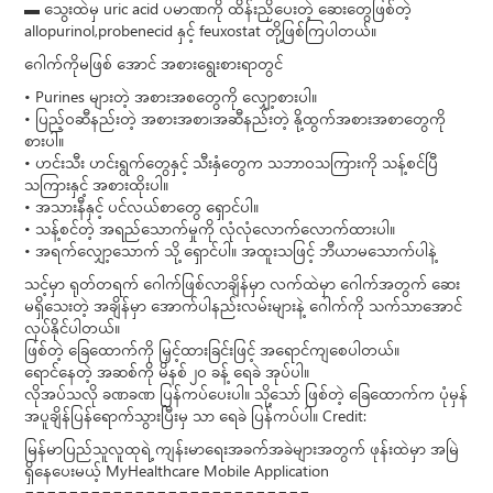
▬ သွေးထဲမှ uric acid ပမာဏကို ထိန်းညှိပေးတဲ့ ဆေးတွေဖြစ်တဲ့
allopurinol,probenecid နှင့် feuxostat တို့ဖြစ်ကြပါတယ်။
ဂေါက်ကိုမဖြစ် အောင် အစားရွေးစားရာတွင်
• Purines များတဲ့ အစားအစတွေကို လျှော့စားပါ။
• ပြည့်ဝဆီနည်းတဲ့ အစားအစာ၊အဆီနည်းတဲ့ နို့ထွက်အစားအစာတွေကို
စားပါ။
• ဟင်းသီး ဟင်းရွက်တွေနှင့် သီးနှံတွေက သဘာဝသကြားကို သန့်စင်ပြီ
သကြားနှင့် အစားထိုးပါ။
• အသားနီနှင့် ပင်လယ်စာတွေ ရှောင်ပါ။
• သန့်စင်တဲ့ အရည်သောက်မှုကို လုံလုံလောက်လောက်ထားပါ။
• အရက်လျှော့သောက် သို့ ရှောင်ပါ။ အထူးသဖြင့် ဘီယာမသောက်ပါနဲ့
သင့်မှာ ရုတ်တရက် ဂေါက်ဖြစ်လာချိန်မှာ လက်ထဲမှာ ဂေါက်အတွက် ဆေး
မရှိသေးတဲ့ အချိန်မှာ အောက်ပါနည်းလမ်းများနဲ့ ဂေါက်ကို သက်သာအောင်
လုပ်နိုင်ပါတယ်။
ဖြစ်တဲ့ ခြေထောက်ကို မြှင့်ထားခြင်းဖြင့် အရောင်ကျစေပါတယ်။
ရောင်နေတဲ့ အဆစ်ကို မိနစ် ၂၀ ခန့် ရေခဲ အုပ်ပါ။
လိုအပ်သလို ခဏခဏ ပြန်ကပ်ပေးပါ။ သို့သော် ဖြစ်တဲ့ ခြေထောက်က ပုံမှန်
အပူချိန်ပြန်ရောက်သွားပြီးမှ သာ ရေခဲ ပြန်ကပ်ပါ။ Credit:
မြန်မာပြည်သူလူထုရဲ့ ကျန်းမာရေးအခက်အခဲများအတွက် ဖုန်းထဲမှာ အမြဲ
ရှိနေပေးမယ့် MyHealthcare Mobile Application