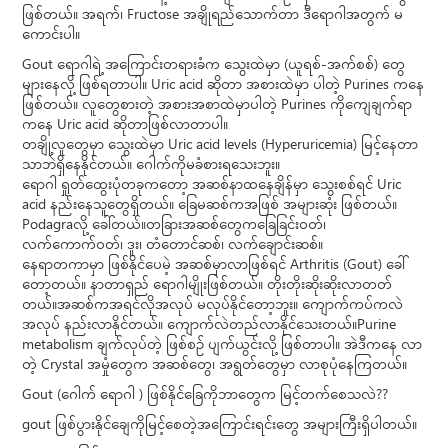
ဖြစ်တယ်။ အရက်၊ Fructose အချိုရည်သောက်တာ ဒီရောဂါအတွက် မ
ကောင်းပါ။
Gout ရောဂါရဲ့ အကြောင်းတရားခံက သွေးထဲမှာ (ယူရစ်-အက်စစ်) တွေ
များနေလို့ ဖြစ်ရတာပါ။ Uric acid ဆိုတာ အစားထဲမှာ ပါတဲ့ Purines ကနေ
ဖြစ်တယ်။ လူတွေစားတဲ့ အစားအစာထဲမှာပါတဲ့ Purines ကိုကျေချက်ရာ
ကနေ Uric acid ဆိုတာဖြစ်လာတာပါ။
တချို့လူတွေမှာ သွေးထဲမှာ Uric acid levels (Hyperuricemia) မြင့်နေတာ
သာဘဲရှိနေနိုင်တယ်။ ဂေါက်ကိုမခံစားရသေးဘူး။
ရောဂါ ရှုတ်ထွေးပုံတခုကတော့ အဆစ်နာထနေချိန်မှာ သွေးစစ်ရင် Uric
acid နည်းနေသူတွေရှိတယ်။ ခြေမဆစ်ကအဖြစ် အများဆုံး ဖြစ်တယ်။
Podagraလို့ ခေါ်တယ်။တခြားအဆစ်တွေကခြေခြင်းဝတ်၊
လက်ကောက်ဝတ်၊ ဒူး၊ တံတောင်ဆစ်၊ လက်ချောင်းဆစ်။
နေရာတကာမှာ ဖြစ်နိုင်ပေမဲ့ အဆစ်မှာလာဖြစ်ရင် Arthritis (Gout) ခေါ်
တော့တယ်။ နာတာရှည် ရောဂါမျိုးဖြစ်တယ်။ တိုးတိုးဆိုးဆိုးလာတတ်
တယ်။အဆစ်ကအရင်လိုအလုပ် မလုပ်နိုင်တော့ဘူး။ ကျောက်ကပ်ကလဲ
အလုပ် နည်းလာနိုင်တယ်။ ကျောက်လဲတည်လာနိုင်သေးတယ်။Purine
metabolism ချက်လုပ်တဲ့ ဖြစ်စဉ် ပျက်ယွင်းလို့ ဖြစ်တာပါ။ အဲဒီကနေ လာ
တဲ့ Crystal အမှုံတွေက အဆစ်တွေ၊ အရွတ်တွေမှာ လာစုပုံနေကြတယ်။
Gout (ဂေါက် ရောဂါ ) ဖြစ်နိုင်ခြေကိုဘာတွေက မြင့်တက်စေသလဲ??
gout ဖြစ်ပွားနိုင်ချေကိုမြင့်စေတဲ့အကြောင်းရင်းတွေ အများကြီးရှိပါတယ်။