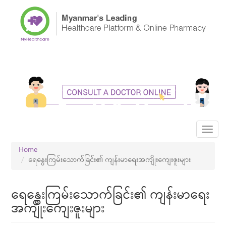
Skip
to
main
content
Toggl
navig
Home
ရေနွေးကြမ်းသောက်ခြင်း၏ ကျန်းမာရေးအကျိုးကျေးဇူးများ
ရေနွေးကြမ်းသောက်ခြင်း၏ ကျန်းမာရေး
အကျိုးကျေးဇူးများ