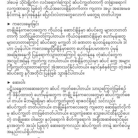
ဒါပေမဲ့ သိုင်းရွိုက်ဂ လင်းရောဂါကြောင့် ဆံပင်ကျွတ်တာကို တခြားရောဂါ
လက္ခဏာတွေ ဖြစ်တဲ့ ကိုယ်အလေးချိန်တက်တာ၊ ကျတာ၊ အပူ၊ အအေးမခံ
နိုင်တာနဲ့ နှလုံးခုန်နှုန်း ပြောင်းလဲတာတွေလောက် မတွေ့ရ တတ်ပါဘူး။
► ကလေးမွေးခြင်း
တချို့မိန်းကလေးတွေက ကိုယ်ဝန် ဆောင်ချိန်မှာ ဆံပင်တွေ များလာတတ်
တာကို သတိပြုမိတတ်ကြပါတယ်။ ကိုယ်ဝန်ဆောင်ချိန်မှာ ဟော်မုန်းတွေ
များလာတာကြောင့် ဆံပင်တွေ မကျွတ် ဘဲ ခဏတာ ရပ်တန့်နေတာပါ။ ဒါ
ဟာ ပုံမှန်ပါပဲ။ ကလေးမွေးပြီးချိန်မှာတော့ ဟော်မုန်းပမာဏက ပုံမှန်
အခြေအနေကို ပြန်ရောက်သွားတာကြောင့် ရပ်တန့်နေ တဲ့ဆံပင်တွေက
အလျင်အမြန် ကျွတ်ကျ လာပါတယ်။ တစ်ချိန်တည်းမှာ ဆံပင် တွေ အများ
ကြီးကျွတ်သွားတာကြောင့် အံ့အားသင့်နိုင်ပါတယ်။ နောင်နှစ်နှစ်ကြာ တဲ့အခါ
ဆံပင်တွေ နဂိုအတိုင်း ပြန်ဖြစ် သွားနိုင်ပါတယ်။
► ဆေးဝါး
ပဋိသန္ဓေတားဆေးတွေက ဆံပင် ကျွတ်စေပါတယ်။ သားဥကြွေတဲ့ဖြစ်စဉ်
ကို ဖိနှိပ်ထားတဲ့ ဟော်မုန်းတွေက တချို့ မိန်းကလေးတွေမှာ ဆံပင်ကျွတ်စေ
ပါ တယ်။ မိဘမျိုးရိုးမှာ ဆံပင်ကျွတ်ဖူးတဲ့ ရာဇဝင်ရှိရင် သင်လည်း
ဆံပင်ကျွတ် တတ်ပါတယ်။ တချို့မိန်းကလေးတွေ ကျတော့ ဆေးဖြတ်လိုက်
မှ ဆံပင်ကျွတ် တာဖြစ်တတ်ပါတယ်။ သွေးကျဲဆေး၊ သွေးပေါင်ထိန်းညှိပေး
တဲ့ တချို့ဆေး ဝါးတွေ၊ နှလုံးရောဂါ၊ စိတ်ကျရောဂါ၊ အရိုးအဆစ်ရောင်ရမ်း
နာအတွက် အသုံး ပြုရတဲ့ ဆေးတွေကလည်း ဆံပင်ကျွတ် တာနဲ့ ဆက်စပ်မှု
အနည်းငယ်ရှိပါတယ်။