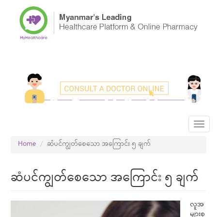
Skip
to
main
content
Toggl
navig
Home
ဆံပင်ကျွတ်စေသော အကြောင်း ၅ ချက်
ဆံပင်ကျွတ်စေသော အကြောင်း ၅ ချက်
လူအ
များစု