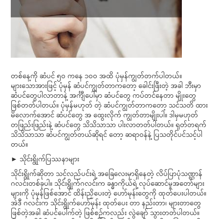
တစ်နေ့ကို ဆံပင် ၅၀ ကနေ ၁၀၀ အထိ ပုံမှန်ကျွတ်တက်ပါတယ်။
များသောအားဖြင့် ပုံမှန် ဆံပင်ကျွတ်တာကတော့ ခေါင်းဖြီးတဲ့ အခါ ဘီးမှာ
ဆံပင်တွေပါလာတာနဲ့ အင်္ကျီပေါ်မှာ ဆံပင်တွေ ကပ်တင်နေတာ မျိုးတွေ
ဖြစ်တတ်ပါတယ်။ ပုံမှန်မဟုတ် တဲ့ ဆံပင်ကျွတ်တာကတော့ သင်သတိ ထား
မိလောက်အောင် ဆံပင်တွေ အ ထွေးလိုက် ကျွတ်တာမျိုးပါ။ ဒါမှမဟုတ်
တဖြည်းဖြည်းနဲ့ ဆံပင်တွေ သိသိသာသာ ပါးလာတတ်ပါတယ်။ ရုတ်တရက်
သိသိသာသာ ဆံပင်ကျွတ်တယ်ဆိုရင် တော့ ဆရာဝန်နဲ့ ပြသတိုင်ပင်သင့်ပါ
တယ်။
► သိုင်းရွိုက်ပြဿနာများ
သိုင်းရွိုက်ဆိုတာ သင့်လည်ပင်းရဲ့ အခြေလေးမှာရှိနေတဲ့ လိပ်ပြာပုံသဏ္ဌာန်
ဂလင်းတစ်ခုပါ။ သိုင်းရွိုက်ဂလင်းက ခန္ဓာကိုယ်ရဲ့ လုပ်ဆောင်မှုအတော်များ
များကို ပုံမှန်ဖြစ်အောင် ထိန်းညှိပေးတဲ့ ဟော်မုန်းတွေကို ထုတ်ပေးပါတယ်။
အဲဒီ ဂလင်းက သိုင်းရွိုက်ဟော်မုန်း ထုတ်ပေး တာ နည်းတာ၊ များတာတွေ
ဖြစ်တဲ့အခါ ဆံပင်ပေါက်တဲ့ ဖြစ်စဉ်ကလည်း လွဲချော် သွားတတ်ပါတယ်။