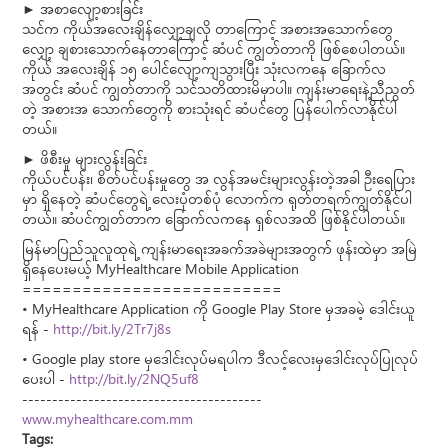
► အစာလျော့စားခြင်း
သင်က ကိုယ်အလေးချိန်လျှော့ချလို တာကြောင့် အစားအသောက်တွေ
လျှော့ ချစားသောက်နေတာကြောင့် ဆံပင် ကျွတ်တာကို ဖြစ်စေပါတယ်။
ကိုယ် အလေးချိန် ၁၅ ပေါင်လျော့ကျသွားပြီး သုံးလကနေ ခြောက်လ
အတွင်း ဆံပင် ကျွတ်တာကို သင်သတိထားမိမှာပါ။ ကျန်းမာရေးနဲ့ညီညွတ်
တဲ့ အစားအ သောက်တွေကို စားသုံးရင် ဆံပင်တွေ ပြန်ပေါက်လာနိုင်ပါ
တယ်။
► ဖိစီးမှု များလွန်းခြင်း
ကိုယ်ပင်ပန်း၊ စိတ်ပင်ပန်းမှုတွေ အ လွန်အမင်းများလွန်းတဲ့အခါ ဦးရေပြား
မှာ ရှိနေတဲ့ ဆံပင်တွေရဲ့ လေးပုံတစ်ပုံ လောက်က ရုတ်တရက်ကျွတ်နိုင်ပါ
တယ်။ ဆံပင်ကျွတ်တာက ခြောက်လကနေ ရှစ်လအထိ ဖြစ်နိုင်ပါတယ်။
မြန်မာပြည်သူလူထုရဲ့ ကျန်းမာရေးအခက်အခဲများအတွက် ဖုန်းထဲမှာ အမြဲ
ရှိနေပေးမယ့် MyHealthcare Mobile Application
==========================
• MyHealthcare Application ကို Google Play Store မှအခမဲ့ ဒေါင်းယူ
ရန် -
http://bit.ly/2Tr7j8s
• Google play store မှဒေါင်းလုပ်မရပါက ဒီလင့်လေးမှဒေါင်းလုပ်ပြုလုပ်
ပေးပါ -
http://bit.ly/2NQ5uf8
----------------------------------------
www.myhealthcare.com.mm
Tags: