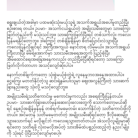
ရွေးချယ်တဲ့အခါမှာ ပထမဆုံးသုံးမယ့်သူရဲ့ အသက်အရွယ်အပေါ်မူတည်ပြီး
စဉ်းစားရ တယ်။ ဥပမာ- အသက်ငယ်ရွယ်တဲ့ အမျိုးသမီးတွေမှာ သားကြော
ဖြတ်တဲ့နည်းကို မသုံးသင့်ဘူး။ သားကြောဖြတ်ပြီးရင် တစ်သက်လုံး ကလေး
ပြန်မရနိုင်တော့ဘူး၊ ဒါကြောင့် တစ်ချိန်ချိန်မှာ စိတ်ပြောင်းလဲသွားပြီး
ကလေးပြန်လိုချင်ရင် အကြီးအကျယ် နောင်တရ လိမ့်မယ်။ အသက်အရွယ်
ကြီးလာပြီး မိမိရဲ့အောက်မှာ သားသမီးအရေအတွက် ပြည့်စုံပြီး
အိမ်ထောင်ရေးအခြေအနေကလည်း တည်ငြိမ်ပြီဆိုရင်တော့ သားကြော
ဖြတ်လိုက်တာဟာ အသင့်လျော်ဆုံးပါပဲ။
နောက်တစ််ချက်ကတော့ သုံးစွဲမယ့်စုံတွဲရဲ့ လူနေမှုဘဝအနေအထားပါပဲ။
ငွေကြေး မတတ်နိုင်တဲ့သူ ဆင်းရဲနွမ်းပါးသူမှာ ဈေးအလွန်ကြီးတဲ့ သားဆက်
ခြားနည်းတွေ သုံးလို့ မသင့်လျော်ဘူး။
အမျိုးသမီးရဲ့သတိကောင်းမှု မကောင်းမှုကလည်း အရေးကြီးပြန်တယ်။
ဥပမာ- သားဆက်ခြားဟော်မုန်းဆေးလုံးလေးတွေကို သောက်တော့မယ်ဆို
ရင် နေ့စဉ်အချိန်မှန်မှန် တစ်ရက်မမေ့တမ်း သောက်နိုင်တဲ့ သတိကောင်းဖို့လို
တယ်။ အင်မတန် သတိမမေ့တတ်တဲ့ အမျိုးသမီးဆိုရင်တော့ ဒီလိုဆေးမျိုး
သွားသောက်ရင် မလိုချင်ဘဲ ကလေးရသွားတတ်တယ်။ အဲသလိုလူမျိုးမှာဆို
ရင်တော့ သတိရဖို့ လုံးဝမလိုအပ်တဲ့ သားအိမ်ထဲပစ္စည်းထည့်တဲ့ နညး်မျိုး
ကို သုံးရင် ပိုပြီးသင့်လျော်မှာပေါ့။