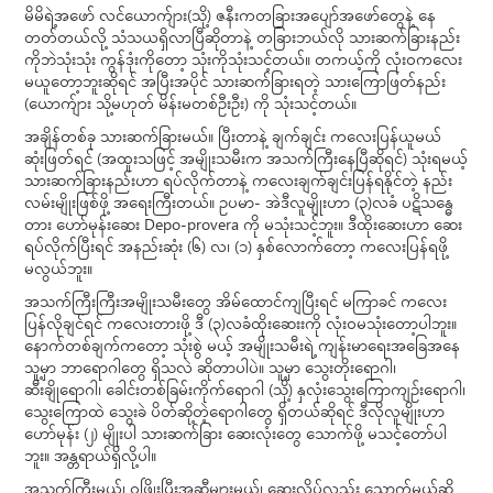
မိမိရဲ့အဖော် လင်ယောက်ျား(သို့) ဇနီးကတခြားအပျော်အဖော်တွေနဲ့ နေ
တတ်တယ်လို့ သံသယရှိလာပြီဆိုတာနဲ့ တခြားဘယ်လို သားဆက်ခြားနည်း
ကိုဘဲသုံးသုံး ကွန်ဒုံးကိုတော့ သုံးကိုသုံးသင့်တယ်။ တကယ့်ကို လုံးဝကလေး
မယူတော့ဘူးဆိုရင် အပြီးအပိုင် သားဆက်ခြားရတဲ့ သားကြောဖြတ်နည်း
(ယောက်ျား သို့မဟုတ် မိန်းမတစ်ဦးဦး) ကို သုံးသင့်တယ်။
အချိန်တစ်ခု သားဆက်ခြားမယ်။ ပြီးတာနဲ့ ချက်ချင်း ကလေးပြန်ယူမယ်
ဆုံးဖြတ်ရင် (အထူးသဖြင့် အမျိုးသမီးက အသက်ကြီးနေပြီဆိုရင်) သုံးရမယ့်
သားဆက်ခြားနည်းဟာ ရပ်လိုက်တာနဲ့ ကလေးချက်ချင်းပြန်ရနိုင်တဲ့ နည်း
လမ်းမျိုးဖြစ်ဖို့ အရေးကြီးတယ်။ ဥပမာ- အဲဒီလူမျိုးဟာ (၃)လခံ ပဋိသန္ဓေ
တား ဟော်မုန်းဆေး Depo-provera ကို မသုံးသင့်ဘူး။ ဒီထိုးဆေးဟာ ဆေး
ရပ်လိုက်ပြီးရင် အနည်းဆုံး (၆) လ၊ (၁) နှစ်လောက်တော့ ကလေးပြန်ရဖို့
မလွယ်ဘူး။
အသက်ကြီးကြီးအမျိုးသမီးတွေ အိမ်ထောင်ကျပြီးရင် မကြာခင် ကလေး
ပြန်လိုချင်ရင် ကလေးတားဖို့ ဒီ (၃)လခံထိုးဆေးးကို လုံးဝမသုံးတော့ပါဘူး။
နောက်တစ်ချက်ကတော့ သုံးစွဲ မယ့် အမျိုးသမီးရဲ့ ကျန်းမာရေးအခြေအနေ
သူ့မှာ ဘာရောဂါတွေ ရှိသလဲ ဆိုတာပါပဲ။ သူ့မှာ သွေးတိုးရောဂါ၊
ဆီးချိုရောဂါ၊ ခေါင်းတစ်ခြမ်းကိုက်ရောဂါ (သို့) နှလုံးသွေးကြောကျဉ်းရောဂါ၊
သွေးကြောထဲ သွေးခဲ ပိတ်ဆို့တဲ့ရောဂါတွေ ရှိတယ်ဆိုရင် ဒီလိုလူမျိုးဟာ
ဟော်မုန်း (၂) မျိုးပါ သားဆက်ခြား ဆေးလုံးတွေ သောက်ဖို့ မသင့်တော်ပါ
ဘူး။ အန္တရာယ်ရှိလို့ပါ။
အသက်ကြီးမယ်၊ ဝဖြိုးပြီးအဆီများမယ်၊ ဆေးလိပ်လည်း သောက်မယ်ဆို