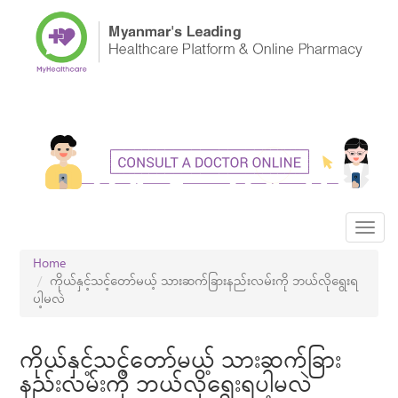
Skip
to
main
content
Toggl
navig
Home
ကိုယ်နှင့်သင့်တော်မယ့် သားဆက်ခြားနည်းလမ်းကို ဘယ်လိုရွေးရ
ပါ့မလဲ
ကိုယ်နှင့်သင့်တော်မယ့် သားဆက်ခြား
နည်းလမ်းကို ဘယ်လိုရွေးရပါ့မလဲ