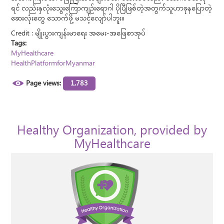
ရင် လည်းနှလုံးသွေးကြောကျဉ်းရောဂါ ပိုပြီဖြစ်တဲ့အတွက်သူဟာခုနပြောတဲ့
ဆေးလုံးတွေ သောက်ဖို့ မသင့်လျော်ပါဘူး။
Credit : မျိုးပွားကျန်းမာရေး အမေး-အဖြေစာအုပ်
Tags:
MyHealthcare
HealthPlatformforMyanmar
Page views:
1,783
Healthy Organization, provided by
MyHealthcare