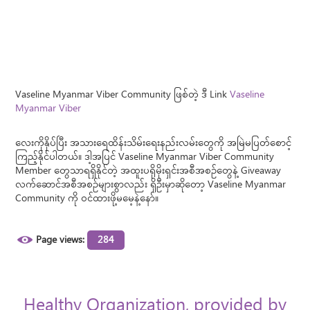
Vaseline Myanmar Viber Community ဖြစ်တဲ့ ဒီ Link
Vaseline
Myanmar Viber
လေးကိုနှိပ်ပြီး အသားရေထိန်းသိမ်းရေးနည်းလမ်းတွေကို အမြဲမပြတ်စောင့်
ကြည့်နိုင်ပါတယ်။ ဒါ့အပြင် Vaseline Myanmar Viber Community
Member တွေသာရရှိနိုင်တဲ့ အထူးပရိုမိုးရှင်းအစီအစဥ်တွေနဲ့ Giveaway
လက်ဆောင်အစီအစဥ်များစွာလည်း ရှိဦးမှာဆိုတော့ Vaseline Myanmar
Community ကို ဝင်ထားဖို့မမေ့နဲ့နော်။
Page views:
284
Healthy Organization, provided by