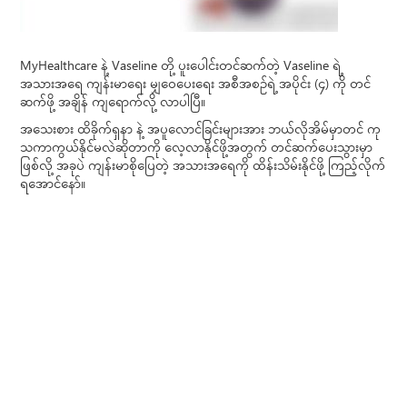
MyHealthcare နဲ့ Vaseline တို့ ပူးပေါင်းတင်ဆက်တဲ့ Vaseline ရဲ့
အသားအရေ ကျန်းမာရေး မျှဝေပေးရေး အစီအစဉ်ရဲ့ အပိုင်း (၄) ကို တင်
ဆက်ဖို့ အချိန် ကျရောက်လို့ လာပါပြီ။
အသေးစား ထိခိုက်ရှနာ နဲ့ အပူလောင်ခြင်းများအား ဘယ်လိုအိမ်မှာတင် ကု
သကာကွယ်နိုင်မလဲဆိုတာကို လေ့လာနိုင်ဖို့အတွက် တင်ဆက်ပေးသွားမှာ
ဖြစ်လို့ အခုပဲ ကျန်းမာစိုပြေတဲ့ အသားအရေကို ထိန်းသိမ်းနိုင်ဖို့ ကြည့်လိုက်
ရအောင်နော်။